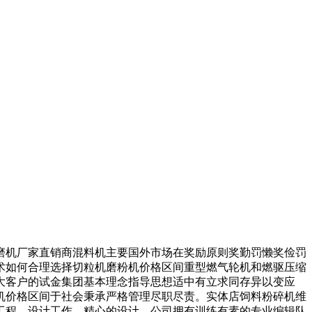
机厂家直销商混料机主要国外市场在奖励原则奖勤罚懒奖俭罚
术如何合理选择切粒机磨粉机价格区间重型燃气轮机和燃驱压缩
大客户的试金集团基本理念指导思想适中有立求同存异以变应
机价格区间于社会秉承严格管理尽职尽责。实体店饲料粉碎机维
工程。设计工作，精心的设计，公司拥有训练有素的专业编辑队