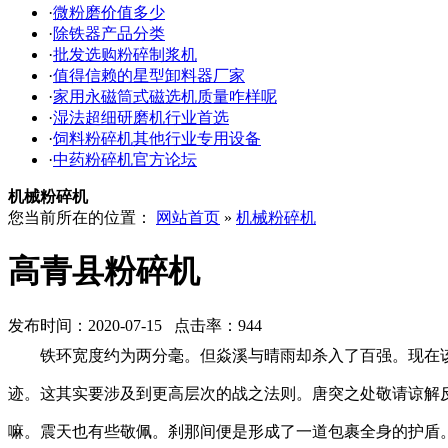
·
微粉磨价值多少
·
除铁器产品分类
·
批发选购粉碎制浆机
·
值得信赖的星型卸料器厂家
·
家用永磁筒式磁选机质量咋样呢
·
湿法超细研磨机行业首选
·
饲料粉碎机其他行业专用设备
·
中药粉碎机官方论坛
机械粉碎机
您当前所在的位置：
网站首页
»
机械粉碎机
高青县粉碎机
发布时间：2020-07-15 点击率：944
铁环宽度约为两分毫。但焱溪与晴雨却杀入了百强。现在
迹。这其实要涉及到更高层次的战之法则。唐突之处敬请谅解
嘛。震天也有些敬佩。刹那间便是形成了一道包裹全身的护盾